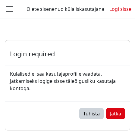
Jäta vahele peasisuni
Olete sisenenud külaliskasutajana
Logi sisse
Küljepaneel
Login required
Külalised ei saa kasutajaprofiile vaadata.
Jätkamiseks logige sisse täieõigusliku kasutaja
kontoga.
Tühista
Jätka