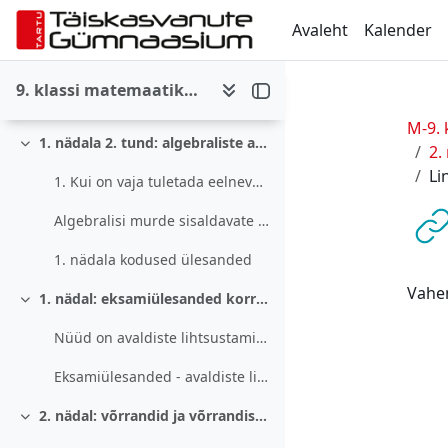
Jäta vahele peasisuni
Avaldiste lihtsustamise kordamine 2
Avaleht
Kalender
Kel abivalemid on meelest läinud, saab abi siit:&n...
9. klassi matemaatika eksamikursus - 4. arvestus (2024. a)
Lahendatud ülesanded ja muud abimaterjalid 2
M-9. 
1. nädala 2. tund: algebraliste avaldiste samasusteisendused (kordamine) - 2. aprill 2024
2.
Ahenda
Li
1. Kui on vaja tuletada eelnevalt meelde tehted al...
Algebralisi murde sisaldavate avaldiste lihtsustamine
1. nädala kodused ülesanded
Vahen
1. nädal: eksamiülesanded korratud teema kohta - 2. aprill 2024
Ahenda
Nüüd on avaldiste lihtsustamise teema üle korratud...
Eksamiülesanded - avaldiste lihtsustamine
2. nädal: võrrandid ja võrrandisüsteemid; tekstülesanded - 8. ja 9. aprill 2024
Ahenda