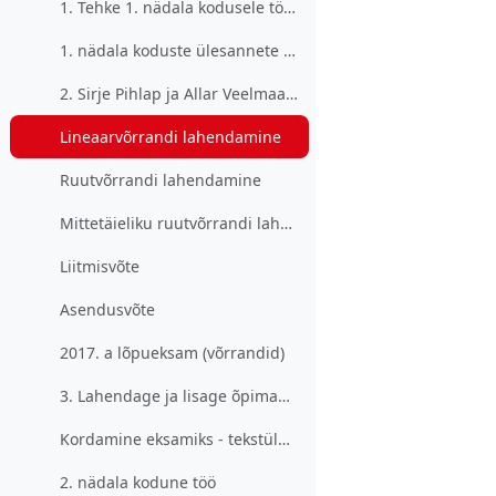
1. Tehke 1. nädala kodusele tööle vigade parandus,...
1. nädala koduste ülesannete lahendused
2. Sirje Pihlap ja Allar Veelmaa aitavad meenutada...
Lineaarvõrrandi lahendamine
Ruutvõrrandi lahendamine
Mittetäieliku ruutvõrrandi lahendamine
Liitmisvõte
Asendusvõte
2017. a lõpueksam (võrrandid)
3. Lahendage ja lisage õpimappi ka järgnevad tekst...
Kordamine eksamiks - tekstülesanded
2. nädala kodune töö