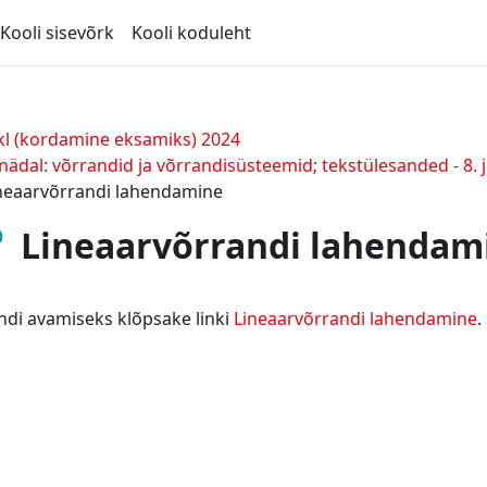
Kooli sisevõrk
Kooli koduleht
kl (kordamine eksamiks) 2024
 nädal: võrrandid ja võrrandisüsteemid; tekstülesanded - 8. ja
neaarvõrrandi lahendamine
Lineaarvõrrandi lahendam
di avamiseks klõpsake linki
Lineaarvõrrandi lahendamine
.