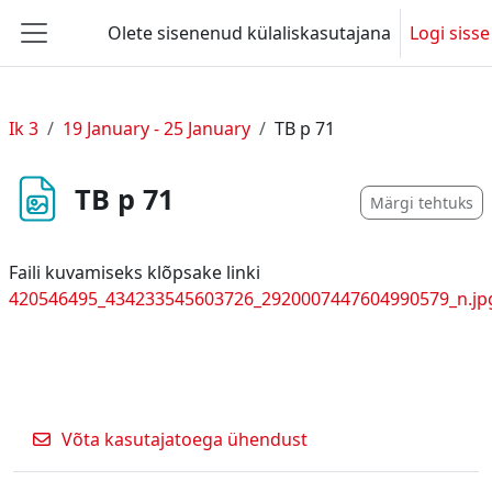
Jäta vahele peasisuni
Olete sisenenud külaliskasutajana
Logi sisse
Küljepaneel
Ik 3
19 January - 25 January
TB p 71
TB p 71
Märgi tehtuks
Faili kuvamiseks klõpsake linki
420546495_434233545603726_2920007447604990579_n.jp
Võta kasutajatoega ühendust