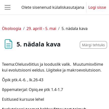
Jäta vahele peasisuni
Olete sisenenud külaliskasutajana
Logi sisse
Küljepaneel
Ökoloogia
29. aprill - 5. mai
5. nädala kava
5. nädala kava
Märgi tehtuks
Teema:Olelusvõitlus ja looduslik valik. Muutumisvõime
kui evolutsiooni eeldus. Liigiteke ja makroevolutsioon.
Õpik ptk.4.-6. , lk.26-43
õppematerjal: Opiq.ee ptk 1.4-1.7
Esitlused kursuse lehel
Evolutsiooni teemat kokkuvõttev test toimub