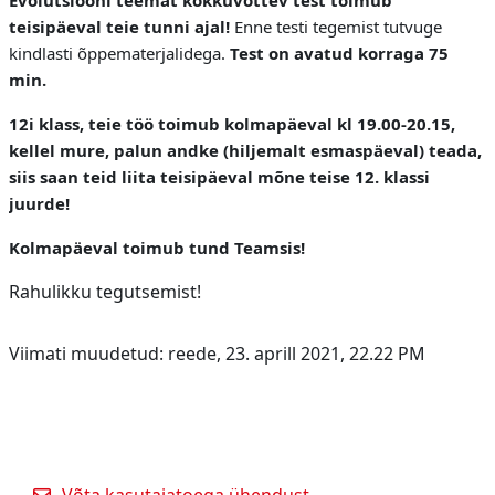
teisipäeval teie tunni ajal!
Enne testi tegemist tutvuge
kindlasti õppematerjalidega.
Test on avatud korraga 75
min.
12i klass, teie töö toimub kolmapäeval kl 19.00-20.15,
kellel mure, palun andke (hiljemalt esmaspäeval) teada,
siis saan teid liita teisipäeval mõne teise 12. klassi
juurde!
Kolmapäeval toimub tund Teamsis!
Rahulikku tegutsemist!
Viimati muudetud: reede, 23. aprill 2021, 22.22 PM
Võta kasutajatoega ühendust