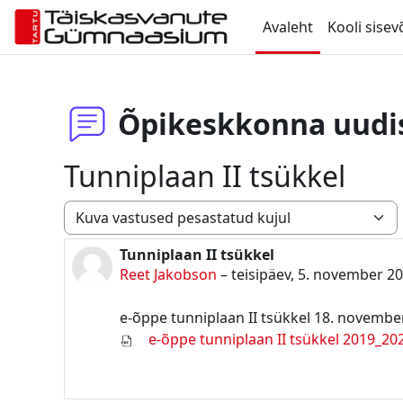
Jäta vahele peasisuni
Avaleht
Kooli sisev
Õpikeskkonna uudi
Tunniplaan II tsükkel
Kuvamisrežiim
Tunniplaan II tsükkel
Vastuste arv 0
Reet Jakobson
–
teisipäev, 5. november 2
e-õppe tunniplaan II tsükkel 18. november
e-õppe tunniplaan II tsükkel 2019_20