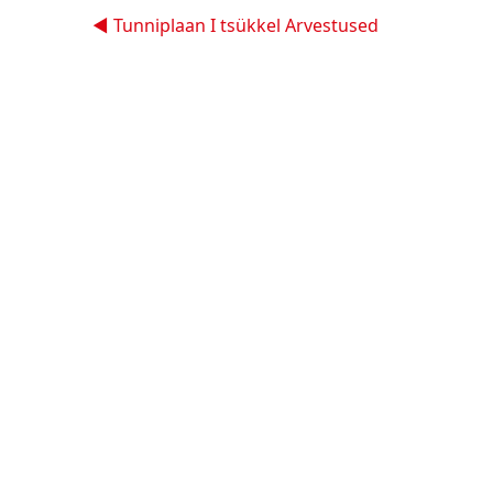
◀︎ Tunniplaan I tsükkel Arvestused