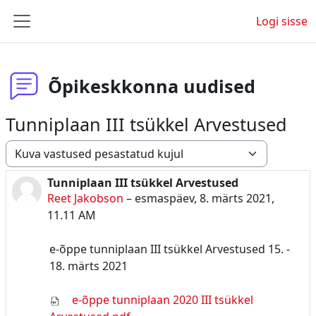
Jäta vahele peasisuni
Logi sisse
Küljepaneel
Õpikeskkonna uudised
Tunniplaan III tsükkel Arvestused
Kuvamisrežiim
Tunniplaan III tsükkel Arvestused
Vastuste arv 0
Reet Jakobson
–
esmaspäev, 8. märts 2021,
11.11 AM
e-õppe tunniplaan III tsükkel Arvestused 15. -
18. märts 2021
e-õppe tunniplaan 2020 III tsükkel