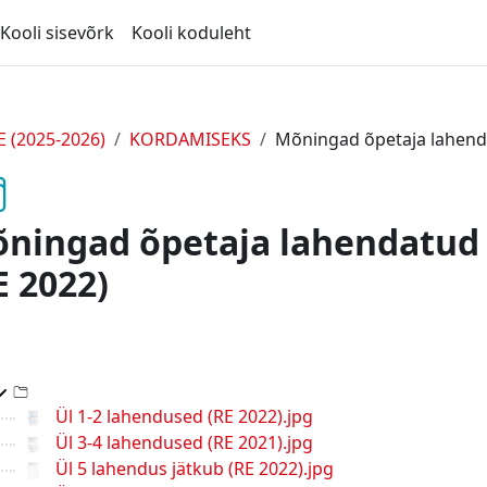
Kooli sisevõrk
Kooli koduleht
 (2025-2026)
KORDAMISEKS
Mõningad õpetaja lahend
ningad õpetaja lahendatud
E 2022)
Top-level directory
Ül 1-2 lahendused (RE 2022).jpg
Ül 3-4 lahendused (RE 2021).jpg
Ül 5 lahendus jätkub (RE 2022).jpg