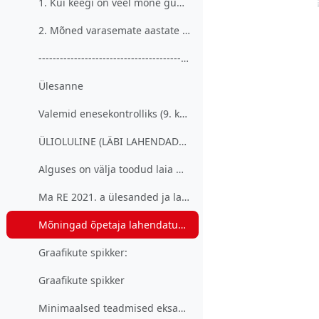
1. Kui keegi on veel mõne gümnaasiumi teemaga häda...
2. Mõned varasemate aastate riigieksami ülesannete...
-----------------------------------------Mind kumm...
Ülesanne
Valemid enesekontrolliks (9. kursuselt):https...
ÜLIOLULINE (LÄBI LAHENDADA!)!!!
Alguses on välja toodud laia matemaatika 2021. a r...
Ma RE 2021. a ülesanded ja lahendused
Mõningad õpetaja lahendatud ülesanded (RE 2022)
Graafikute spikker:
Graafikute spikker
Minimaalsed teadmised eksamiks - RAUDVARA