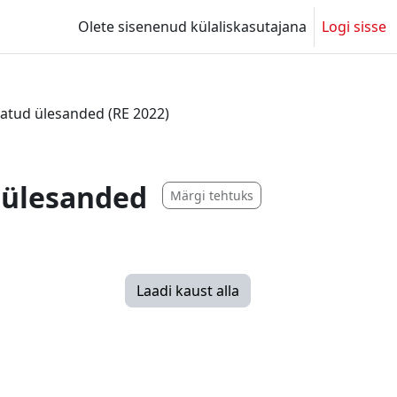
Olete sisenenud külaliskasutajana
Logi sisse
atud ülesanded (RE 2022)
 ülesanded
Märgi tehtuks
Laadi kaust alla