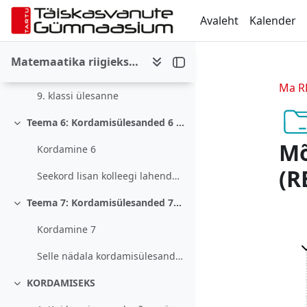
Jäta vahele peasisuni
Kordamine 4
Avaleht
Kalender
Teema 5: Kordamisülesanded 5 (21. aprill 2026)
Ahenda
Matemaatika riigieksamikursus 2025-2026 (12.i kl)
Kordamine 5
Ma RE
9. klassi ülesanne
Teema 6: Kordamisülesanded 6 (28. aprill 2026)
Ahenda
Mõ
Kordamine 6
(R
Seekord lisan kolleegi lahendused. Need on tehtud ...
Teema 7: Kordamisülesanded 7(5. mai 2026)
Ahenda
Kordamine 7
Selle nädala kordamisülesanded pole kohustuslikud ...
KORDAMISEKS
Ahenda