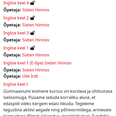
Inglise keel 4
Õpetaja:
Sixten Hinnov
Inglise keel 2
Õpetaja:
Sixten Hinnov
Inglise keel 3
Õpetaja:
Sixten Hinnov
Inglise keel 1
Õpetaja:
Sixten Hinnov
Inglise keel 1 (E-õpe) Sixten Hinnov
Õpetaja:
Sixten Hinnov
Õpetaja:
Ülle Irdt
Inglise keel I
Gümnaasiumi esimene kursus on kordava ja ühtlustava
iseloomuga. Püüame laduda korraliku aluse, et
edaspidi oleks kergem edasi liikuda. Tegeleme
tegusõna aktiivi aegade ning põhivormidega, erinevate
teemadega (filmid, kirjandus, meelelahutus). Tundides