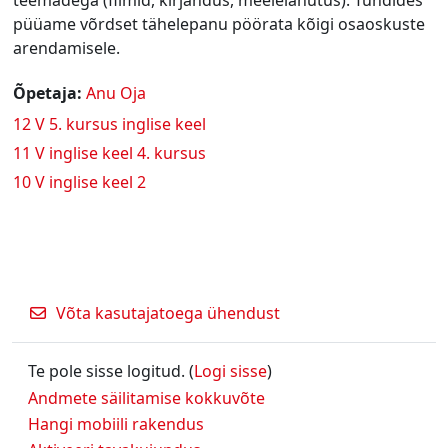
püüame võrdset tähelepanu pöörata kõigi osaoskuste
arendamisele.
Õpetaja:
Anu Oja
12 V 5. kursus inglise keel
11 V inglise keel 4. kursus
10 V inglise keel 2
Võta kasutajatoega ühendust
Te pole sisse logitud. (
Logi sisse
)
Andmete säilitamise kokkuvõte
Hangi mobiili rakendus