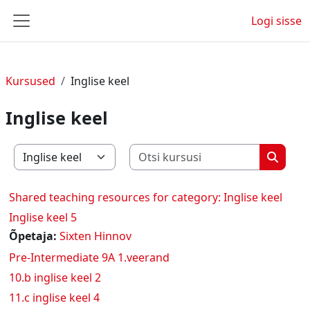
Jäta vahele peasisuni
Logi sisse
Küljepaneel
Kursused
Inglise keel
Inglise keel
Otsi kurs
Kursuste kategooriad
Otsi ku
Shared teaching resources for category: Inglise keel
Inglise keel 5
Õpetaja:
Sixten Hinnov
Pre-Intermediate 9A 1.veerand
10.b inglise keel 2
11.c inglise keel 4