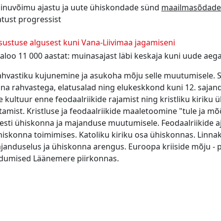
ainuvõimu ajastu ja uute ühiskondade sünd
maailmasõdade
ust progressist
asustuse algusest kuni Vana-Liivimaa jagamiseni
jaloo 11 000 aastat: muinasajast läbi keskaja kuni uude aega
rahvastiku kujunemine ja asukoha mõju selle muutumisele.
nna rahvastega, elatusalad ning elukeskkond kuni 12. sajand
e kultuur enne feodaalriikide rajamist ning kristliku kiriku
tamist. Kristluse ja feodaalriikide maaletoomine "tule ja mõ
sti ühiskonna ja majanduse muutumisele. Feodaalriikide ajas
hiskonna toimimises. Katoliku kiriku osa ühiskonnas. Linnak
anduselus ja ühiskonna arengus. Euroopa kriiside mõju - poli
dumised Läänemere piirkonnas.