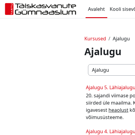
Jäta vahele peasisuni
Avaleht
Kooli sisev
Kursused
Ajalugu
Ajalugu
Kursuste kategooria
Ajalugu 5. Lähiajalugu 
20. sajandi viimase p
siirded üle maailma. 
igavesest
heaolust
kõ
võimusüsteeme.
Ajalugu 4. Lähiajalugu