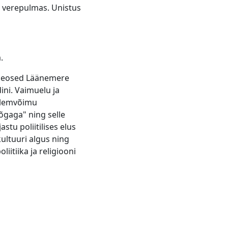
verepulmas. Unistus
.
 Seosed Läänemere
ini. Vaimuelu ja
 ülemvõimu
õgaga" ning selle
tu poliitilises elus
ultuuri algus ning
itiika ja religiooni