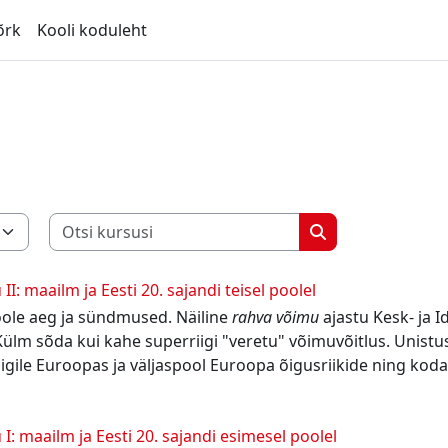
õrk
Kooli koduleht
Otsi kursusi
d
Otsi kursusi
II: maailm ja Eesti 20. sajandi teisel poolel
oole aeg ja sündmused. Näiline
rahva võimu
ajastu Kesk- ja I
Külm sõda kui kahe superriigi "veretu" võimuvõitlus. Unistus
igile Euroopas ja väljaspool Euroopa õigusriikide ning kod
 I: maailm ja Eesti 20. sajandi esimesel poolel