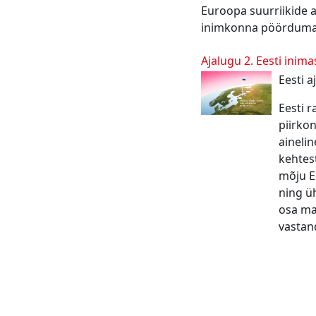
Euroopa suurriikide 
inimkonna pöördumat
Ajalugu 2. Eesti inim
Eesti a
Eesti 
piirko
ainelin
kehtes
mõju Ee
ning ü
osa maj
vastan