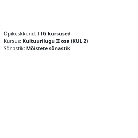
Jäta vahele peasisuni
Õpikeskkond:
TTG kursused
Kursus:
Kultuurilugu II osa (KUL 2)
Sõnastik:
Mõistete sõnastik