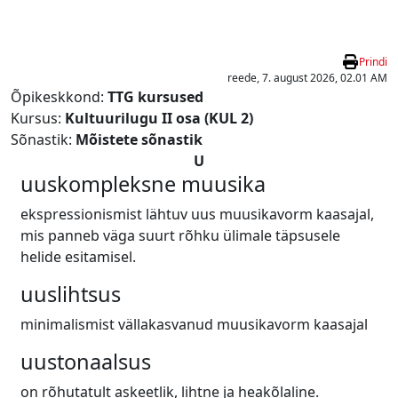
Jäta vahele peasisuni
Prindi
reede, 7. august 2026, 02.01 AM
Õpikeskkond:
TTG kursused
Kursus:
Kultuurilugu II osa (KUL 2)
Sõnastik:
Mõistete sõnastik
U
uuskompleksne muusika
ekspressionismist lähtuv uus muusikavorm kaasajal,
mis panneb väga suurt rõhku ülimale täpsusele
helide esitamisel.
uuslihtsus
minimalismist vällakasvanud muusikavorm kaasajal
uustonaalsus
on rõhutatult askeetlik, lihtne ja heakõlaline.