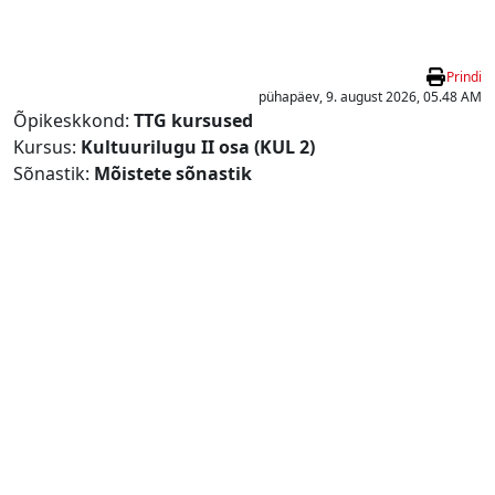
Jäta vahele peasisuni
Prindi
pühapäev, 9. august 2026, 05.48 AM
Õpikeskkond:
TTG kursused
Kursus:
Kultuurilugu II osa (KUL 2)
Sõnastik:
Mõistete sõnastik