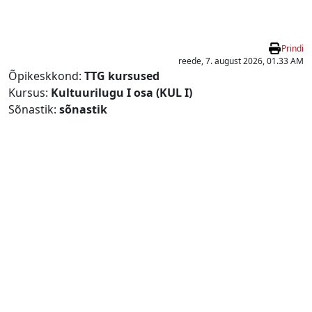
Jäta vahele peasisuni
Prindi
reede, 7. august 2026, 01.33 AM
Õpikeskkond:
TTG kursused
Kursus:
Kultuurilugu I osa (KUL I)
Sõnastik:
sõnastik